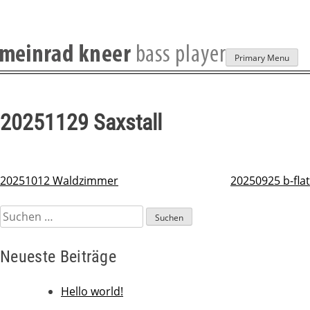
Skip
Primary Menu
to
content
20251129 Saxstall
20251012 Waldzimmer
20250925 b-flat
Beitragsnavigation
Suchen
nach:
Neueste Beiträge
Hello world!