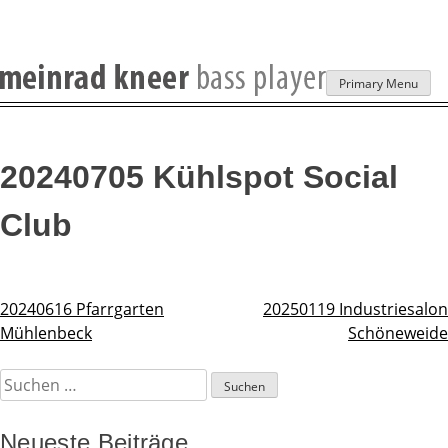
Skip
Primary Menu
to
content
20240705 Kühlspot Social
Club
20240616 Pfarrgarten
20250119 Industriesalon
Beitragsnavigation
Mühlenbeck
Schöneweide
Suchen
nach:
Neueste Beiträge