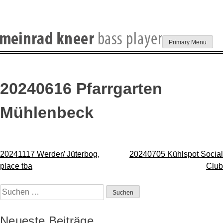
Skip
Primary Menu
to
content
20240616 Pfarrgarten
Mühlenbeck
Beitragsnavigation
20241117 Werder/ Jüterbog,
20240705 Kühlspot Social
place tba
Club
Suchen
nach:
Neueste Beiträge