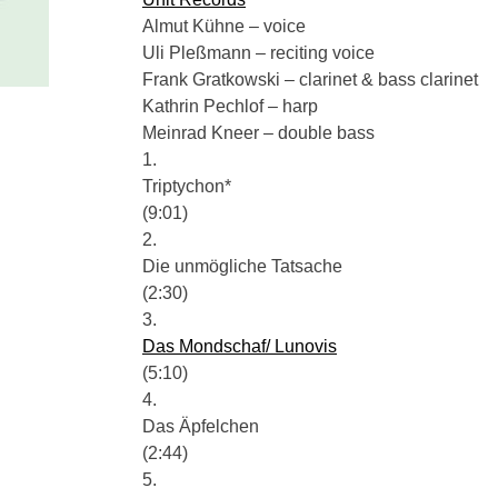
Almut Kühne – voice
Uli Pleßmann – reciting voice
Frank Gratkowski – clarinet & bass clarinet
Kathrin Pechlof – harp
Meinrad Kneer – double bass
1.
Triptychon*
(9:01)
2.
Die unmögliche Tatsache
(2:30)
3.
Das Mondschaf/ Lunovis
(5:10)
4.
Das Äpfelchen
(2:44)
5.