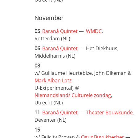
November
05
Baraná Quintet
—
WMDC
,
Rotterdam (NL)
06
Baraná Quintet
—
Het Diekhuus,
Middelharnis (NL)
08
w/ Guillaume Heurtebize, John Dikeman &
Mark Alban Lotz
—
U-Ex(perimental) @
Niemandsland/ Culturele zondag
,
Utrecht (NL)
11
Baraná Quintet
—
Theater Bouwkunde
,
Deventer (NL)
15
w/ Felicity Provan &
Oguz Buyukberber
—