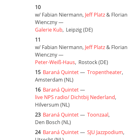
10
w/ Fabian Niermann,
Jeff Platz
& Florian
Wienczny —
Galerie Kub
,
Leipzig (DE)
11
w/ Fabian Niermann,
Jeff Platz
& Florian
Wienczny —
Peter-Weiß-Haus
,
Rostock (DE)
15
Baraná Quintet
—
Tropentheater
,
Amsterdam (NL)
16
Baraná Quintet
—
live NPS radio/ Dichtbij Nederland
,
Hilversum (NL)
23
Baraná Quintet
—
Toonzaal
,
Den Bosch (NL)
24
Baraná Quintet
—
SJU Jazzpodium
,
Utrecht (NL)