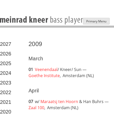
Skip
Primary Menu
to
content
2009
2027
2026
March
2025
01
Veenendaal
/ Kneer/ Sun —
2024
Goethe Institute
,
Amsterdam (NL)
2023
April
2022
07
w/
Maraatsj ten Hoorn
& Han Buhrs —
2021
Zaal 100
,
Amsterdam (NL)
2020