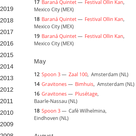
17
Baraná Quintet
—
Festival Ollin Kan
,
2019
Mexico City (MEX)
18
Baraná Quintet
—
Festival Ollin Kan
,
2018
Mexico City (MEX)
2017
19
Baraná Quintet
—
Festival Ollin Kan
,
Mexico City (MEX)
2016
2015
May
2014
12
Spoon 3
—
Zaal 100
,
Amsterdam (NL)
2013
14
Gravitones
—
Bimhuis
,
Amsterdam (NL)
2012
16
Gravitones
—
Plusétage
,
Baarle-Nassau (NL)
2011
18
Spoon 3
—
Café Wilhelmina,
2010
Eindhoven (NL)
2009
2008