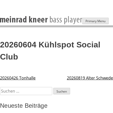
Skip
Primary Menu
to
content
20260604 Kühlspot Social
Club
20260426 Tonhalle
20260819 Alter Schwede
Beitragsnavigation
Suchen
nach:
Neueste Beiträge