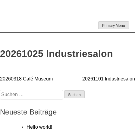
Skip
Primary Menu
to
content
20261025 Industriesalon
Beitragsnavigation
20260318 Café Museum
20261101 Industriesalon
Suchen
nach:
Neueste Beiträge
Hello world!