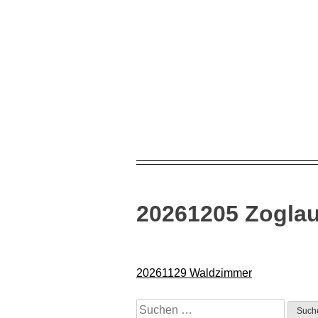
Skip
to
content
20261205 Zoglau
Beitragsnavigation
20261129 Waldzimmer
Suchen