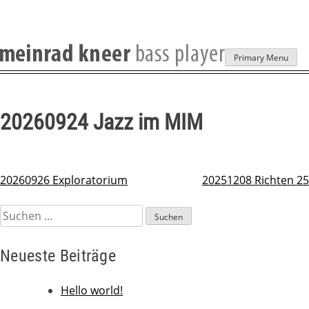
Skip
Primary Menu
to
content
20260924 Jazz im MIM
20260926 Exploratorium
20251208 Richten 25
Beitragsnavigation
Suchen
nach:
Neueste Beiträge
Hello world!