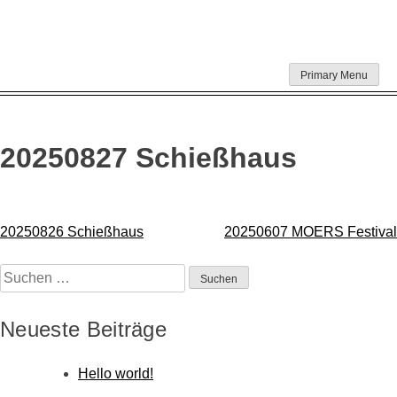
Skip
Primary Menu
to
content
20250827 Schießhaus
Beitragsnavigation
20250826 Schießhaus
20250607 MOERS Festival
Suchen
nach:
Neueste Beiträge
Hello world!