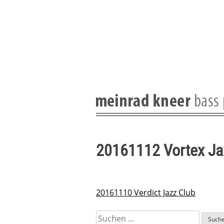
Skip
to
content
20161112 Vortex Ja
20161110 Verdict Jazz Club
Beitragsnavigation
Suchen