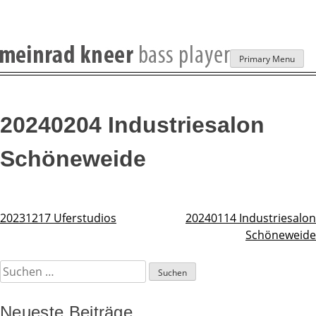
Skip
Primary Menu
to
content
20240204 Industriesalon
Schöneweide
20231217 Uferstudios
20240114 Industriesalon
Beitragsnavigation
Schöneweide
Suchen
nach:
Neueste Beiträge