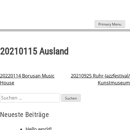
Skip
Primary Menu
to
content
20210115 Ausland
20220114 Borusan Music
20210925 Ruhr-Jazzfestival/
Beitragsnavigation
House
Kunstmuseum
Suchen
nach:
Neueste Beiträge
Hello world!