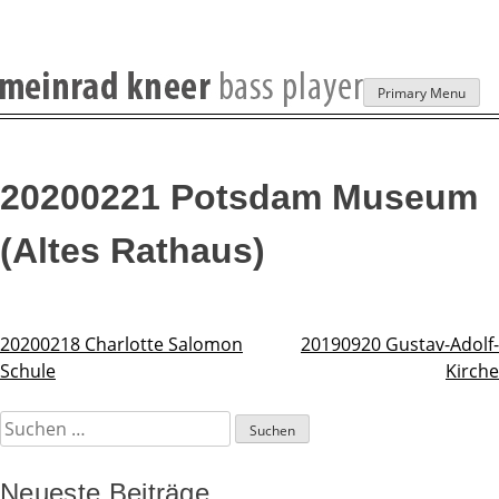
Skip
Primary Menu
to
content
20200221 Potsdam Museum
(Altes Rathaus)
20200218 Charlotte Salomon
20190920 Gustav-Adolf-
Beitragsnavigation
Schule
Kirche
Suchen
nach:
Neueste Beiträge