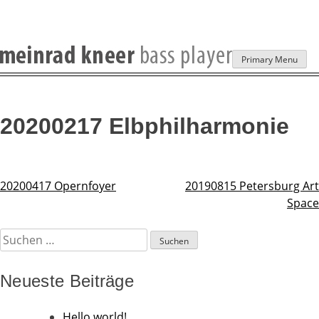
Skip
Primary Menu
to
content
20200217 Elbphilharmonie
20200417 Opernfoyer
20190815 Petersburg Art
Beitragsnavigation
Space
Suchen
nach:
Neueste Beiträge
Hello world!