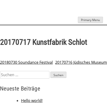
Skip
Primary Menu
to
content
20170717 Kunstfabrik Schlot
20180730 Soundance Festival
20170716 Jüdisches Museum
Beitragsnavigation
Suchen
nach:
Neueste Beiträge
Hello world!