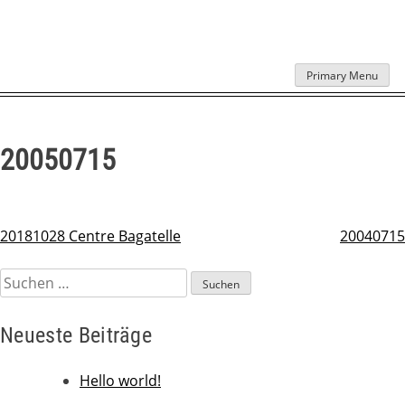
Skip
Primary Menu
to
content
20050715
20181028 Centre Bagatelle
20040715
Beitragsnavigation
Suchen
nach:
Neueste Beiträge
Hello world!