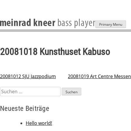
Skip
Primary Menu
to
content
20081018 Kunsthuset Kabuso
20081012 SJU Jazzpodium
20081019 Art Centre Messen
Beitragsnavigation
Suchen
nach:
Neueste Beiträge
Hello world!