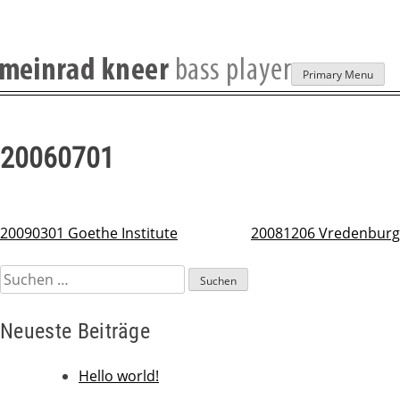
Skip
Primary Menu
to
content
20060701
20090301 Goethe Institute
20081206 Vredenburg
Beitragsnavigation
Suchen
nach:
Neueste Beiträge
Hello world!