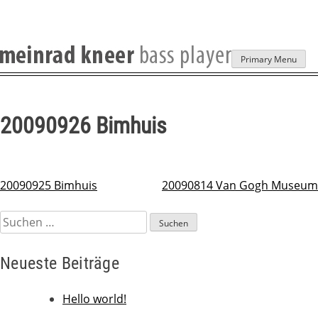
Skip
Primary Menu
to
content
20090926 Bimhuis
20090925 Bimhuis
20090814 Van Gogh Museum
Beitragsnavigation
Suchen
nach:
Neueste Beiträge
Hello world!