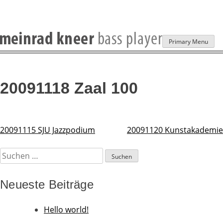
Skip
Primary Menu
to
content
20091118 Zaal 100
20091115 SJU Jazzpodium
20091120 Kunstakademie
Beitragsnavigation
Suchen
nach:
Neueste Beiträge
Hello world!