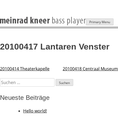
Skip
Primary Menu
to
content
20100417 Lantaren Venster
20100414 Theaterkapelle
20100418 Centraal Museum
Beitragsnavigation
Suchen
nach:
Neueste Beiträge
Hello world!