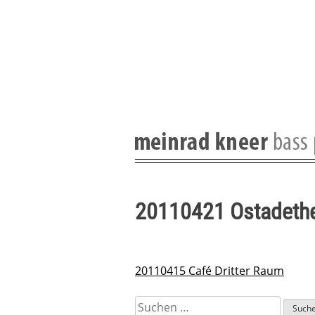
Skip
to
content
20110421 Ostadethe
20110415 Café Dritter Raum
Beitragsnavigation
Suchen