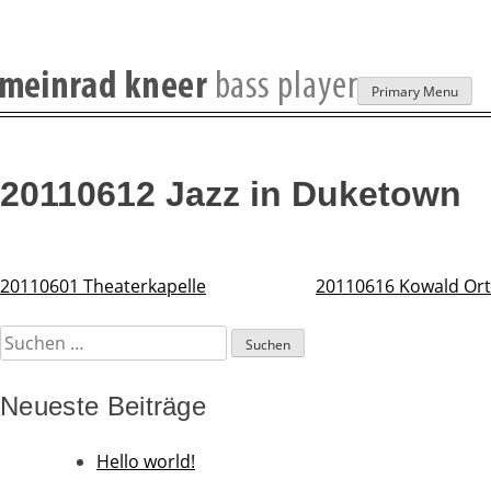
Skip
Primary Menu
to
content
20110612 Jazz in Duketown
20110601 Theaterkapelle
20110616 Kowald Ort
Beitragsnavigation
Suchen
nach:
Neueste Beiträge
Hello world!