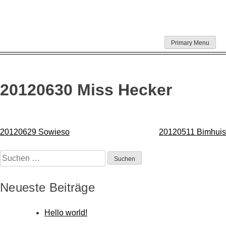
Skip
Primary Menu
to
content
20120630 Miss Hecker
Beitragsnavigation
20120629 Sowieso
20120511 Bimhuis
Suchen
nach:
Neueste Beiträge
Hello world!