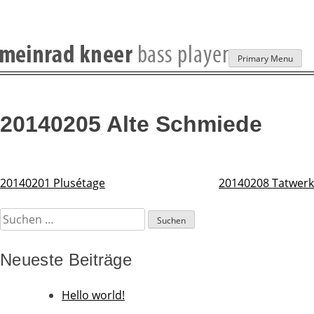
Skip
Primary Menu
to
content
20140205 Alte Schmiede
20140201 Plusétage
20140208 Tatwerk
Beitragsnavigation
Suchen
nach:
Neueste Beiträge
Hello world!