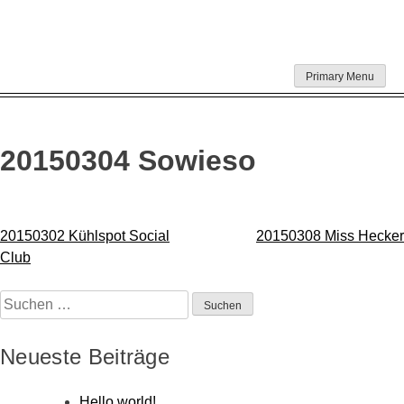
Skip
Primary Menu
to
content
20150304 Sowieso
Beitragsnavigation
20150302 Kühlspot Social
20150308 Miss Hecker
Club
Suchen
nach:
Neueste Beiträge
Hello world!