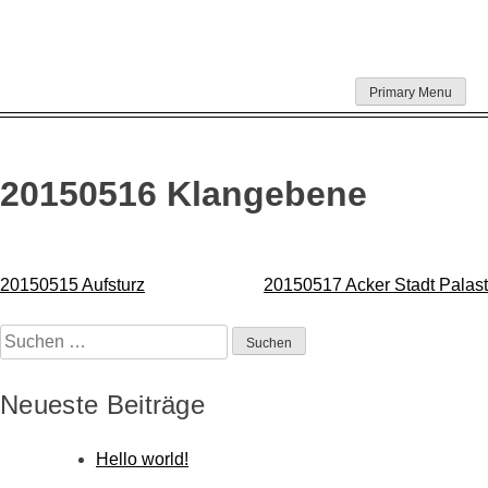
Skip
Primary Menu
to
content
20150516 Klangebene
Beitragsnavigation
20150515 Aufsturz
20150517 Acker Stadt Palast
Suchen
nach:
Neueste Beiträge
Hello world!