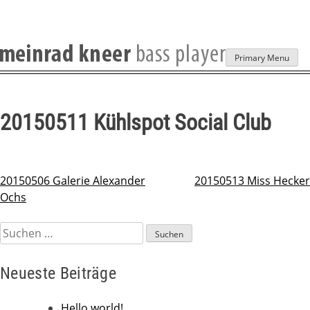
Skip
Primary Menu
to
content
20150511 Kühlspot Social Club
20150506 Galerie Alexander
20150513 Miss Hecker
Beitragsnavigation
Ochs
Suchen
nach:
Neueste Beiträge
Hello world!