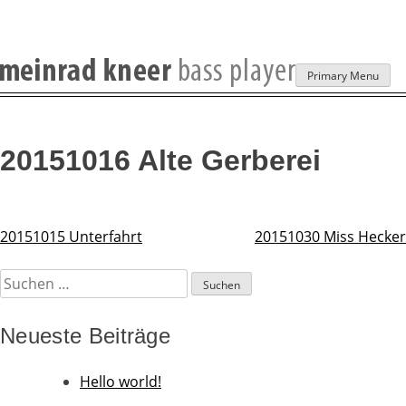
Skip
Primary Menu
to
content
20151016 Alte Gerberei
20151015 Unterfahrt
20151030 Miss Hecker
Beitragsnavigation
Suchen
nach:
Neueste Beiträge
Hello world!