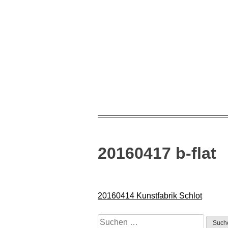
Skip
to
content
20160417 b-flat
Beitragsnavigation
20160414 Kunstfabrik Schlot
Suchen