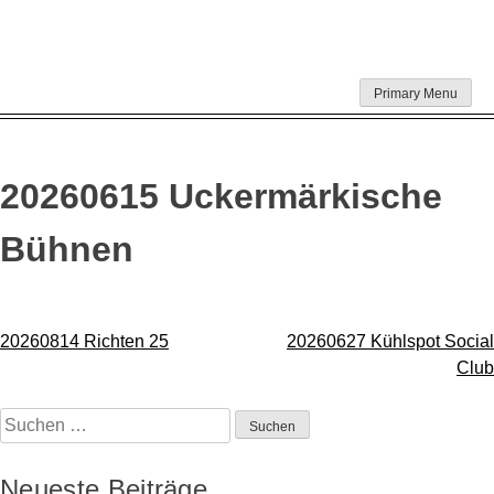
Skip
Primary Menu
to
content
20260615 Uckermärkische
Bühnen
Beitragsnavigation
20260814 Richten 25
20260627 Kühlspot Social
Club
Suchen
nach:
Neueste Beiträge